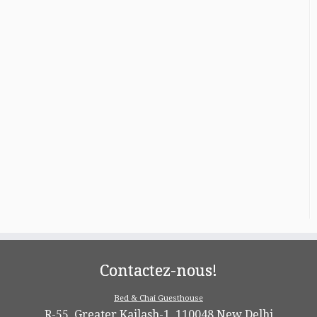
Contactez-nous!
Bed & Chai Guesthouse
R-55, Greater Kailash-1, 110048 New Delhi