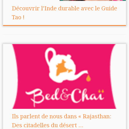
Découvrir l’Inde durable avec le Guide
Tao !
Ils parlent de nous dans « Rajasthan:
Des citadelles du désert ...