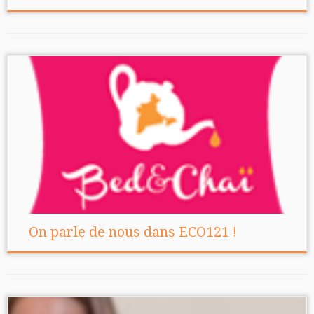
On parle de nous dans ECO121 !