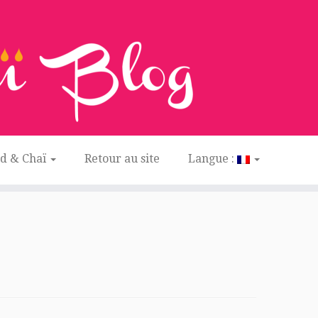
ed & Chaï
Retour au site
Langue :