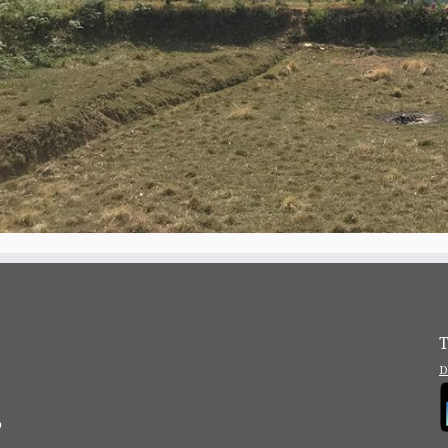
T
D
?