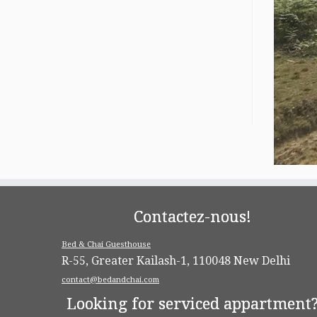
Contactez-nous!
Bed & Chai Guesthouse
R-55, Greater Kailash-1, 110048 New Delhi
contact@bedandchai.com
Looking for serviced appartment