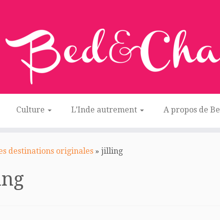
Culture
L’Inde autrement
A propos de B
s destinations originales
»
jilling
ling