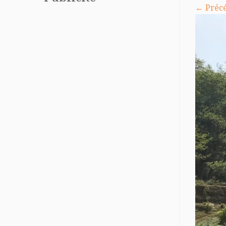
← Préc