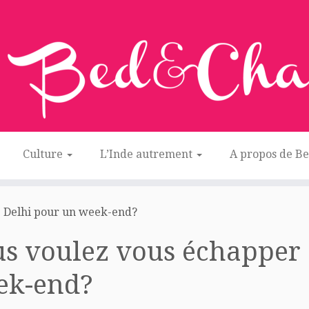
Culture
L’Inde autrement
A propos de B
e Delhi pour un week-end?
s voulez vous échapper 
ek-end?