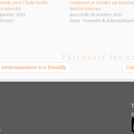
ratuite avec Chalo Delhi –
Comment se rendre au Interna
re attendu
tourist bureau
 janvier 2019
mercredi 28 octobre 2015
tivités"
Dans "Conseils & Informations
Parcourir les a
 environnement éco-friendly
Com
T
D
?