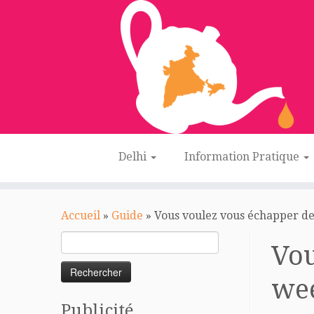
Delhi
Information Pratique
Passer
au
Accueil
»
Guide
»
Vous voulez vous échapper d
contenu
Rechercher :
Vou
we
Publicité