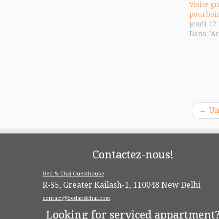
Visite g
pourboi
jeudi 17
Dans "Ac
←
Un
Contactez-nous!
Bed & Chai Guesthouse
R-55, Greater Kailash-1, 110048 New Delhi
contact@bedandchai.com
Looking for serviced appartment