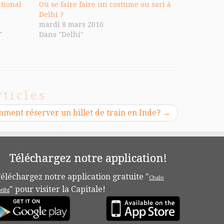
tional
Où se faire faire un costume ou sari à
Delhi ?
mardi 8 mars 2016
"
Dans "Delhi"
rticles
ment réserver un billet de train en Inde?
→
Téléchargez notre application!
éléchargez notre application gratuite "
Chalo
" pour visiter la Capitale!
elhi