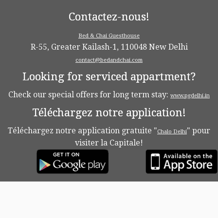
Contactez-nous!
Bed & Chai Guesthouse
R-55, Greater Kailash-1, 110048 New Delhi
contact@bedandchai.com
Looking for serviced appartment?
Check our special offers for long term stay:
www.pgdelhi.in
Téléchargez notre application!
Téléchargez notre application gratuite "
" pour
Chalo Delhi
visiter la Capitale!
·
© 2026
Bed & Chaï Blog
·
Propulsé par
·