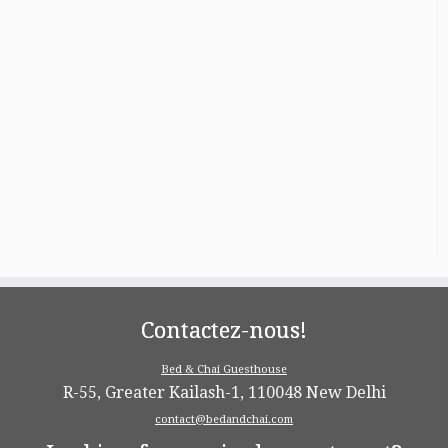
Contactez-nous!
Bed & Chai Guesthouse
R-55, Greater Kailash-1, 110048 New Delhi
contact@bedandchai.com