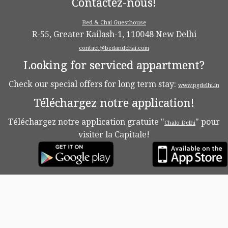
Contactez-nous!
Bed & Chai Guesthouse
R-55, Greater Kailash-1, 110048 New Delhi
contact@bedandchai.com
Looking for serviced appartment?
Check our special offers for long term stay:
www.pgdelhi.in
Téléchargez notre application!
Téléchargez notre application gratuite "
" pour
Chalo Delhi
visiter la Capitale!
·
© 2026
Bed & Chaï Blog
·
Propulsé par
·
Réalisé avec the
Thème Customizr
·