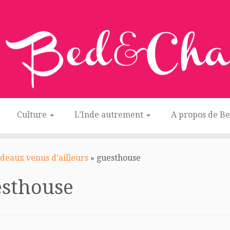
Culture
L’Inde autrement
A propos de B
adeaux venus d’ailleurs
»
guesthouse
esthouse