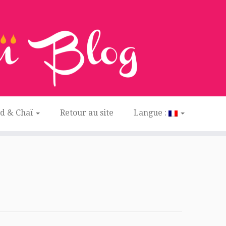
ed & Chaï
Retour au site
Langue :