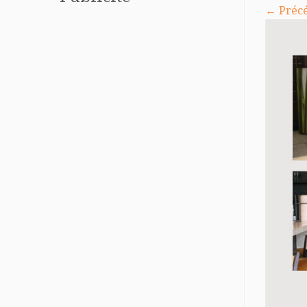
← Préc