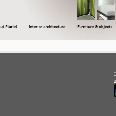
T
D
?