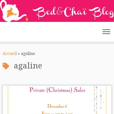
Passer
au
Accueil
»
agaline
contenu
agaline