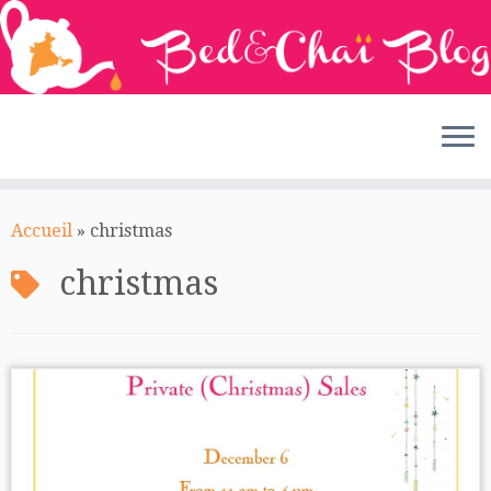
Passer
au
Accueil
»
christmas
contenu
christmas