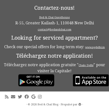
Contactez-nous!
Bed & Chai Guesthouse
R-55, Greater Kailash-1, 110048 New Delhi
contact@bedandchai.com
Looking for serviced appartment?
Check our special offers for long term stay:
www.pgdelhi.in
Téléchargez notre application!
Téléchargez notre application gratuite "
" pour
Chalo Delhi
visiter la Capitale!
·
© 2026
Bed & Chaï Blog
·
Propulsé par
·