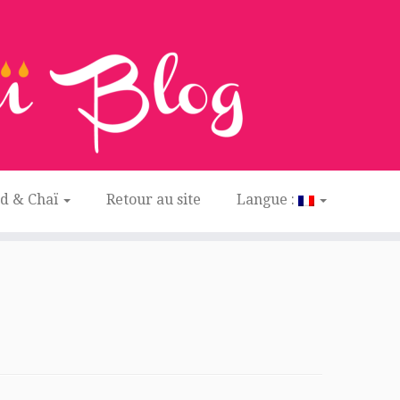
ed & Chaï
Retour au site
Langue :