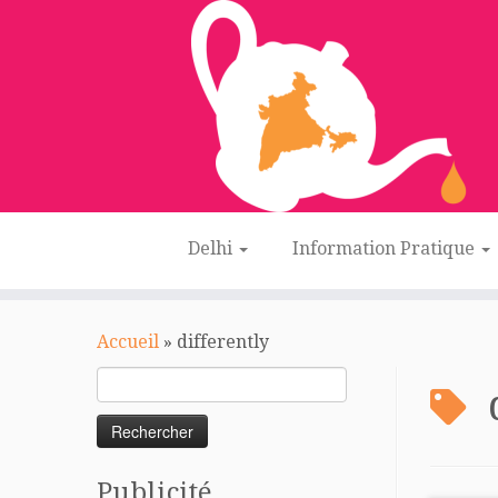
Delhi
Information Pratique
Passer
au
Accueil
»
differently
contenu
Rechercher :
Publicité