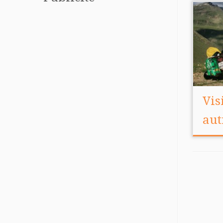
Vis
au