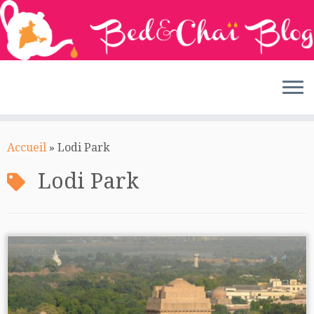
Passer
au
Accueil
»
Lodi Park
contenu
Lodi Park