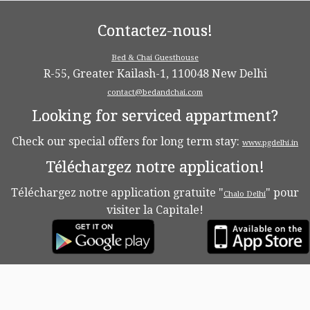
Contactez-nous!
Bed & Chai Guesthouse
R-55, Greater Kailash-1, 110048 New Delhi
contact@bedandchai.com
Looking for serviced appartment?
Check our special offers for long term stay:
www.pgdelhi.in
Téléchargez notre application!
Téléchargez notre application gratuite "
" pour
Chalo Delhi
visiter la Capitale!
·
© 2026
Bed & Chaï Blog
·
Propulsé par
·