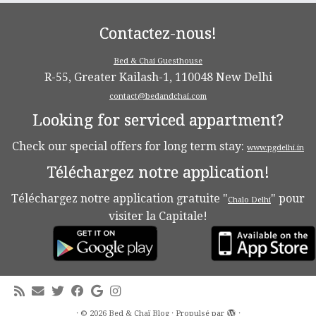
Contactez-nous!
Bed & Chai Guesthouse
R-55, Greater Kailash-1, 110048 New Delhi
contact@bedandchai.com
Looking for serviced appartment?
Check our special offers for long term stay:
www.pgdelhi.in
Téléchargez notre application!
Téléchargez notre application gratuite "
" pour
Chalo Delhi
visiter la Capitale!
·
© 2026
Bed & Chaï Blog
·
Propulsé par
·