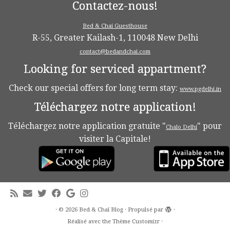
Contactez-nous!
Bed & Chai Guesthouse
R-55, Greater Kailash-1, 110048 New Delhi
contact@bedandchai.com
Looking for serviced appartment?
Check our special offers for long term stay:
www.pgdelhi.in
Téléchargez notre application!
Téléchargez notre application gratuite "
" pour
Chalo Delhi
visiter la Capitale!
·
© 2026
Bed & Chaï Blog
·
Propulsé par
·
Réalisé avec the
Thème Customizr
·